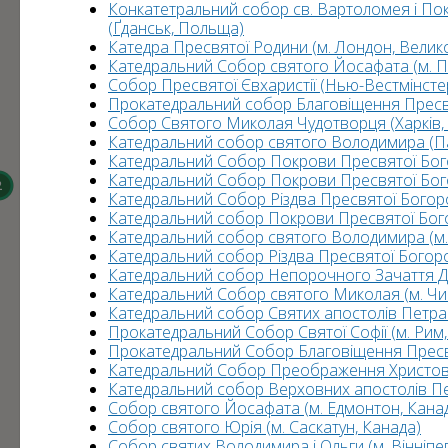
Конкатетральний собор св. Вартоломея і Пок
13
59
824
(Ґданськ, Польща)
31
720
Катедра Пресвятої Родини (м. Лондон, Велик
22
Катедральний Собор святого Йосафата (м. 
6
70
Собор Пресвятої Євхаристії (Нью-Вестмінсте
Прокатедральний собор Благовіщення Пресвя
276
Собор Святого Миколая Чудотворця (Харків, 
182
Катедральний собор святого Володимира (П
Катедральний Собор Покрови Пресвятої Бого
Катедральний Собор Покрови Пресвятої Бог
3
2
2
Катедральний Собор Різдва Пресвятої Богоро
Катедральний собор Покрови Пресвятої Бого
2
Катедральний собор святого Володимира (м
Катедральний собор Різдва Пресвятої Богоро
Катедральний собор Непорочного Зачаття Дів
Катедральний Собор святого Миколая (м. Чи
Катедральний собор Святих апостолів Петра і
Прокатедральний Собор Святої Софії (м. Рим, 
Прокатедральний Собор Благовіщення Пресвят
Катедральний Собор Преображення Христовог
Катедральний собор Верховних апостолів Петр
Собор святого Йосафата (м. Едмонтон, Кана
Собор святого Юрія (м. Саскатун, Канада)
Собор святих Володимира і Ольги (м. Вінніпег