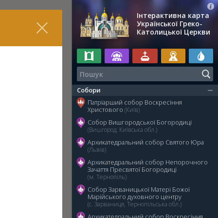
Інтерактивна карта
Української Греко-
Католицької Церкви
Собори
Патріарший собор Воскресіння
Христового
(Київ)
Собор Вишгородської Богородиці
(Вишгород, Київська обл.)
Архикатедральний собор Святого Юра
(Львів)
Архикатедральний собор Непорочного
Зачаття Пресвятої Богородиці
(м. Тернопіль)
Собор Зарваницької Матері Божої
Марійського духовного центру
(с. Зарваниця, Тернопільська обл.)
Архикатедральний собор Воскресіння