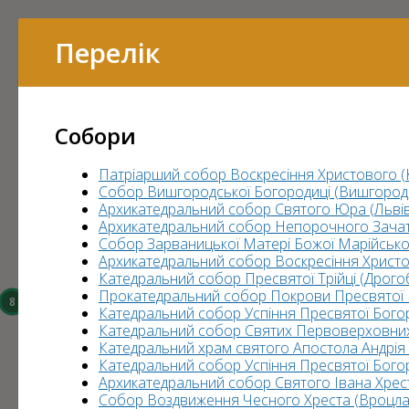
Перелік
Перелік
Собори
16
15
Патріарший собор Воскресіння Христового (К
Собор Вишгородської Богородиці (Вишгород, 
Архикатедральний собор Святого Юра (Львів
Архикатедральний собор Непорочного Зачатт
Собор Зарваницької Матері Божої Марійськог
Архикатедральний собор Воскресіння Христо
14
Катедральний собор Пресвятої Трійці (Дрогоб
Прокатедральний собор Покрови Пресвятої Бо
8
Катедральний cобор Успіння Пресвятої Богоро
6
Катедральний собор Святих Первоверховних а
3
Катедральний храм святого Апостола Андрія
Катедральний собор Успіння Пресвятої Богоро
43
Архикатедральний собор Святого Івана Хре
Собор Воздвиження Чесного Хреста (Вроцла
7
11