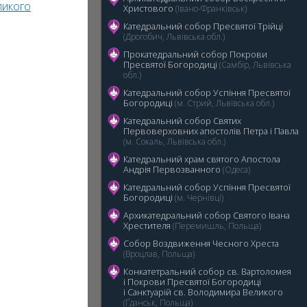
ликого
Христового
(Івано-Франківськ)
Катедральний собор Пресвятої Трійці
(Дрогобич, Львівська обл.)
Прокатедральний собор Покрови
Пресвятої Богородиці
(Самбір, Львівська
обл.)
5
Катедральний cобор Успіння Пресвятої
Богородиці
(м. Стрий, Львівська обл.)
Катедральний собор Святих
Первоверховних апостолів Петра і Павла
(м. Сокаль, Львівська обл.)
Катедральний храм святого Апостола
Андрія Первозванного
(Одеса)
Катедральний собор Успіння Пресвятої
Богородиці
(м. Чернівці)
Архикатедральний собор Святого Івана
Хрестителя
(Перемишль, Польща)
Собор Воздвиження Чесного Хреста
(Вроцлав, Польща)
Конкатетральний собор св. Вартоломея
і Покрови Пресвятої Богородиці
i Санктуарій св. Володимира Великого
(Ґданськ, Польща)