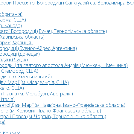
рови Пресвятої Богородиці i Санктуарій св. Володимира Ве
7
обританія)
5
Парма, США)
10
р, Канада)
4
тої Богородиці (Бучач, Тернопільська область)
6
Харківська область)
10
ариж, Франція)
8
4
родиці (Буенос-Айрес, Аргентина)
10
ородиці (Донецьк)
диці (Луцьк)
2
родиці та святого апостола Андрія (Мюнхен, Німеччина)
15
2
5
. Стемфорд, США)
16
диці (м. Хмельницький)
и Марії (м. Філадельфія, США)
каго, США)
 Павла (м. Мельбурн, Австралія)
Італія)
ої Діви Марії (м.Надвірна, Івано-Франківська область)
о (м. Коломия, Івано-Франківська область)
5
а і Павла (м. Чортків, Тернопільська область)
да)
, Канада)