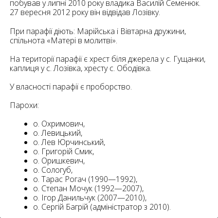
6
побував у липні 2010 року владика Василій Семенюк.
10
27 вересня 2012 року він відвідав Лозівку.
6
При парафії діють: Марійська і Вівтарна дружини,
182
10
спільнота «Матері в молитві».
4
10
На території парафії є хрест біля джерела у с. Гущанки,
каплиця у с. Лозівка, хресту с. Ободівка.
2
15
2
5
У власності парафії є проборство.
16
Парохи:
о. Охримович,
о. Левицький,
о. Лев Юрчинський,
о. Григорій Смик,
5
о. Оришкевич,
о. Сологуб,
о. Тарас Рогач (1990—1992),
о. Степан Мочук (1992—2007),
о. Ігор Данильчук (2007—2010),
о. Сергій Багрій (адміністратор з 2010).