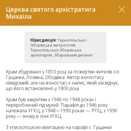
Перелік
Церква святого архістратига
Михаїла
Юрисдикція:
Тернопільсько-
Зборівська митрополія,
Тернопільсько-Зборівська
архієпархія, Збаразький деканат
Храм збудовано у 1810 році за пожертви жителів сіл
Гущанки, Лозівка, Ободівка. Автор іконостасу
невідомий, але на іконостасі є напис, який засвідчує,
7
що його встановлено у 1800 році.
Храм був закритим з 1946 по 1948 роках і
2
перероблений під музей. Парафія до 1946 року
37
7
належала УГКЦ, у 1948—1990 роках — РПЦ, з 1990
11
року — знову в лоні УГКЦ.
70
З єпископською візитацією на парафії с. Гущанки
22
5