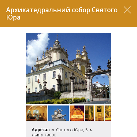
Перелік
Архикатедральний собор Святого
Юра
7
2
37
7
11
Адреса:
пл. Святого Юра, 5, м.
70
22
5
Львів 79000