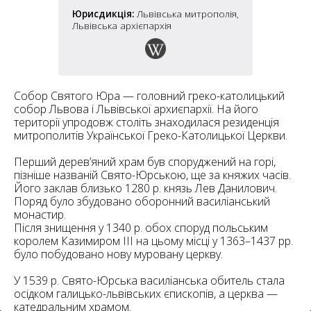
6
10
Юрисдикція:
Львівська митрополія,
Львівська архієпархія
6
182
10
4
10
Собор Святого Юра — головний греко-католицький
2
собор Львова і Львівської архиєпархії. На його
15
2
5
території упродовж століть знаходилася резиденція
16
митрополитів Української Греко-Католицької Церкви.
Перший дерев’яний храм був споруджений на горі,
пізніше названій Свято-Юрською, ще за княжих часів.
Його заклав близько 1280 р. князь Лев Данилович.
Поряд було збудовано оборонний василіанський
монастир.
5
Після знищення у 1340 р. обох споруд польським
королем Казимиром ІІІ на цьому місці у 1363–1437 рр.
було побудовано нову муровану церкву.
У 1539 р. Свято-Юрська василіанська обитель стала
осідком галицько-львівських єпископів, а церква —
катедральним храмом.