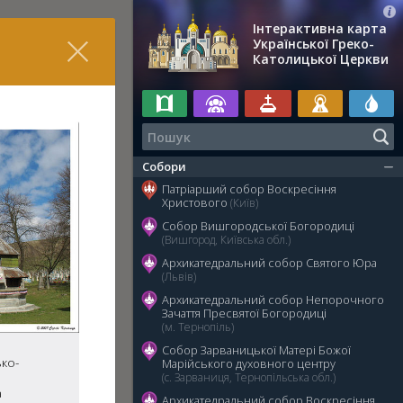
Інтерактивна карта
Української Греко-
Католицької Церкви
Собори
Патріарший собор Воскресіння
Христового
(Київ)
Собор Вишгородської Богородиці
(Вишгород, Київська обл.)
Архикатедральний собор Святого Юра
(Львів)
Архикатедральний собор Непорочного
Зачаття Пресвятої Богородиці
(м. Тернопіль)
Собор Зарваницької Матері Божої
ко-
Марійського духовного центру
(с. Зарваниця, Тернопільська обл.)
а
Архикатедральний собор Воскресіння