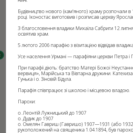
нині.
13
59
824
Будівництво нового (кам'яного) храму розпочали в 
31
720
22
році. Іконостас виготовив і розписав церкву Яросла
6
70
З благословення владики Михаїла Сабриги 12 липня
276
освятив храм.
182
5 лютого 2006 парафію з візитацією відвідав владик
3
2
Усе населення Урмані — парафіяни церкви Петра і 
2
2
При парафії діють: братство Матері Божої Неустанн
вервиця», Марійська та Вівтарна дружини. Катехиз
Гунька і о. Зіновій Бідула.
Парафія співпрацює зі школою і місцевою владою.
Парохи:
о. Леонтій Лужницький до 1907
о. Дудик до 1907
о. Омелян Гавриш (Гавришо) 1907—1931 (або 1932
рукоположений на священика 1.04.1894, був парохом