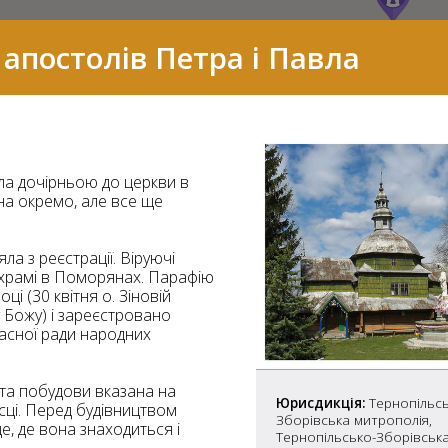
апостолів Петра і Павла
ла дочірньою до церкви в
ана окремо, але все ще
ла з реєстрації. Віруючі
Ц храмі в Поморянах. Парафію
і (30 квітня о. Зіновій
у Божу) і зареєстровано
асної ради народних
7
ата побудови вказана на
Юрисдикція:
Тернопільсь
ісці. Перед будівництвом
Зборівська митрополія,
2
е, де вона знаходиться і
37
Тернопільсько-Зборівськ