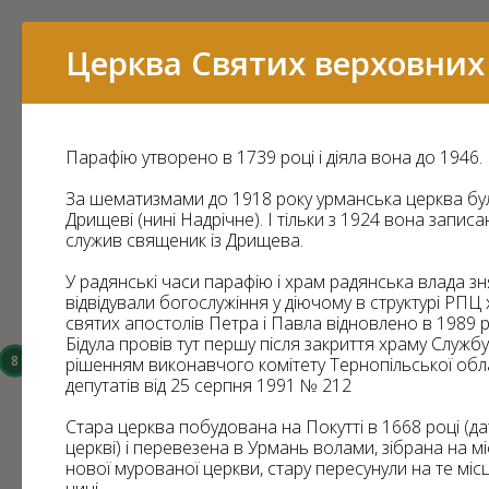
Перелік
Церква Святих верховних 
Парафію утворено в 1739 році і діяла вона до 1946.
16
За шематизмами до 1918 року урманська церква бу
15
Дрищеві (нині Надрічне). І тільки з 1924 вона запис
служив священик із Дрищева.
У радянські часи парафію і храм радянська влада зня
відвідували богослужіння у діючому в структурі РП
святих апостолів Петра і Павла відновлено в 1989 роц
14
Бідула провів тут першу після закриття храму Служб
8
рішенням виконавчого комітету Тернопільської обл
депутатів від 25 серпня 1991 № 212
6
3
Стара церква побудована на Покутті в 1668 році (д
43
церкві) і перевезена в Урмань волами, зібрана на м
нової мурованої церкви, стару пересунули на те місц
7
11