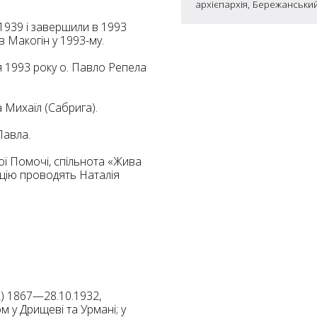
архієпархія, Бережанськи
7
1939 і завершили в 1993
5
в Макогін у 1993-му.
10
4
 1993 року о. Павло Репела
6
10
а Михаїл (Сабрига).
8
4
10
Павла.
2
ої Помочі, спільнота «Жива
15
2
5
ацію проводять Наталія
16
5
) 1867—28.10.1932,
 у Дрищеві та Урмані; у