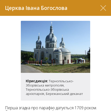
Перелік
Церква Івана Богослова
7
Юрисдикція:
Тернопільсько-
Зборівська митрополія,
2
Тернопільсько-Зборівська
37
7
архієпархія, Бережанський деканат
11
70
Перша згадка про парафію датується 1709 роком.
22
5