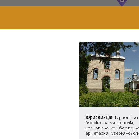
7
Юрисдикція:
Тернопільсь
Зборівська митрополія,
Тернопільсько-Зборівськ
2
37
архієпархія, Озернянськи