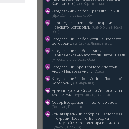
Христового
(Івано-Франківськ)
Катедральний собор Пресвятої Трійці
(Дрогобич, Львівська обл.)
Прокатедральний собор Покрови
Пресвятої Богородиці
(Самбір, Львівська
обл.)
5
Катедральний cобор Успіння Пресвятої
Богородиці
(м. Стрий, Львівська обл.)
Катедральний собор Святих
Первоверховних апостолів Петра і Павла
(м. Сокаль, Львівська обл.)
Катедральний храм святого Апостола
Андрія Первозванного
(Одеса)
Катедральний собор Успіння Пресвятої
Богородиці
(м. Чернівці)
Архикатедральний собор Святого Івана
Хрестителя
(Перемишль, Польща)
Собор Воздвиження Чесного Хреста
(Вроцлав, Польща)
Конкатетральний собор св. Вартоломея
і Покрови Пресвятої Богородиці
i Санктуарій св. Володимира Великого
(Ґданськ, Польща)