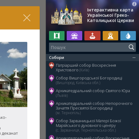
Інтерактивна карта
Української Греко-
Католицької Церкви
Собори
Патріарший собор Воскресіння
Христового
(Київ)
Собор Вишгородської Богородиці
(Вишгород, Київська обл.)
Архикатедральний собор Святого Юра
(Львів)
Архикатедральний собор Непорочного
Зачаття Пресвятої Богородиці
(м. Тернопіль)
ко-
Собор Зарваницької Матері Божої
Марійського духовного центру
а
(с. Зарваниця, Тернопільська обл.)
й деканат
Архикатедральний собор Воскресіння