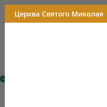
Перелік
Церква Святого Миколая
16
15
14
8
6
3
43
7
11