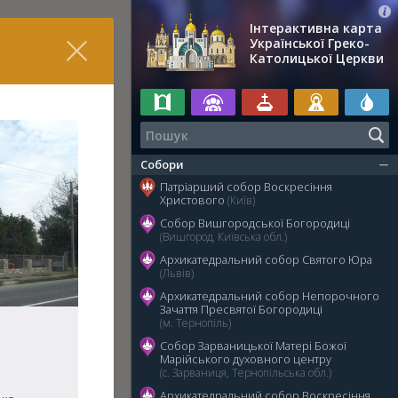
Інтерактивна карта
Української Греко-
Католицької Церкви
Собори
Патріарший собор Воскресіння
Христового
(Київ)
Собор Вишгородської Богородиці
(Вишгород, Київська обл.)
Архикатедральний собор Святого Юра
(Львів)
Архикатедральний собор Непорочного
Зачаття Пресвятої Богородиці
(м. Тернопіль)
Собор Зарваницької Матері Божої
Марійського духовного центру
(с. Зарваниця, Тернопільська обл.)
Архикатедральний собор Воскресіння