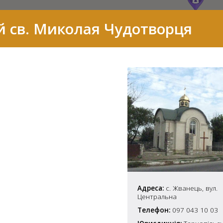
 св. Миколая Чудотворця
7
Адреса:
с. Жванець, вул.
Центральна
2
Телефон:
097 043 10 03
37