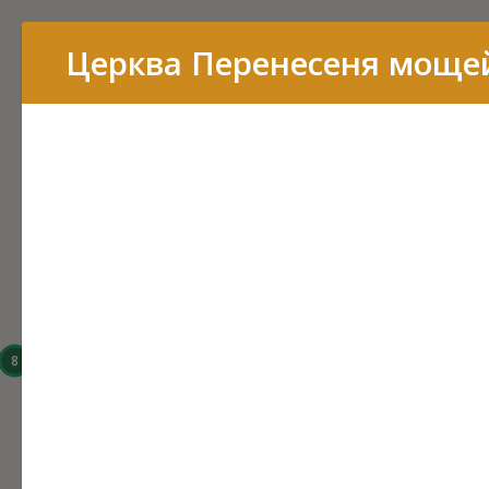
Перелік
Церква Перенесеня мощей
16
15
14
8
6
3
43
7
11