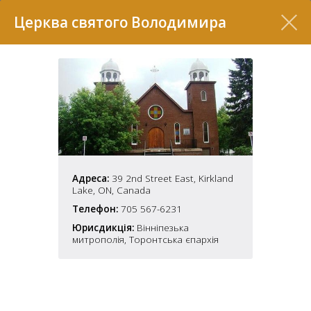
Перелік
Церква святого Володимира
Адреса:
39 2nd Street East, Kirkland
Lake, ON, Canada
7
Телефон:
705 567-6231
Юрисдикція:
Вінніпезька
митрополія, Торонтська єпархія
2
37
7
11
70
22
5