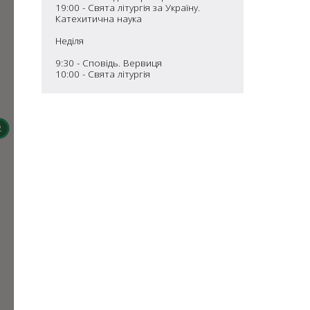
13
59
19:00 - Свята літургія за Україну.
824
Катехитична наука
31
720
22
Неділя
6
70
9:30 - Сповідь. Вервиця
10:00 - Свята літургія
276
182
3
2
2
2