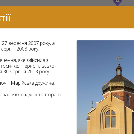
тії
 27 вересня 2007 року, а
серпні 2008 року.
ячення, яке здійснив з
тосинкел Тернопільсько-
ся 30 червня 2013 року.
очі і Марійська дружина.
аранням її адміністратора о.
7
2
37