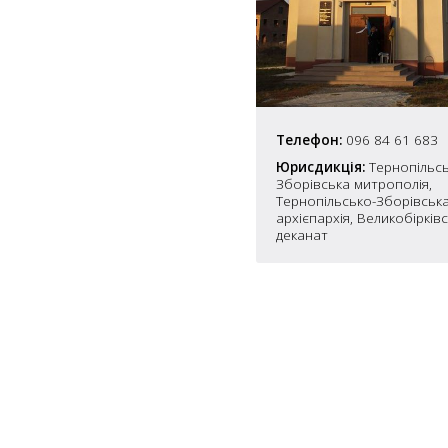
7
5
10
4
6
10
Телефон:
096 84 61 683
8
4
10
Юрисдикція:
Тернопільсь
Зборівська митрополія,
Тернопільсько-Зборівськ
2
архієпархія, Великобірків
15
2
деканат
5
16
5