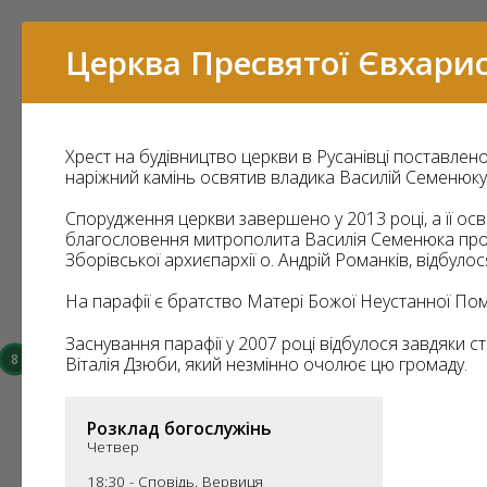
Перелік
Церква Пресвятої Євхарис
Хрест на будівництво церкви в Русанівці поставлено
16
наріжний камінь освятив владика Василій Семенюку 
15
Спорудження церкви завершено у 2013 році, а її осв
благословення митрополита Василія Семенюка про
Зборівської архиєпархії о. Андрій Романків, відбуло
На парафії є братство Матері Божої Неустанної Пом
14
Заснування парафії у 2007 році відбулося завдяки ст
8
Віталія Дзюби, який незмінно очолює цю громаду.
6
3
Розклад богослужінь
43
Четвер
7
11
18:30 - Сповідь. Вервиця