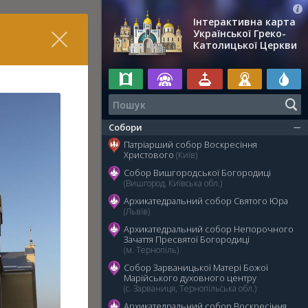
Інтерактивна карта
Української Греко-
Католицької Церкви
Собори
Патріарший собор Воскресіння
Христового
(Київ)
Собор Вишгородської Богородиці
(Вишгород, Київська обл.)
Архикатедральний собор Святого Юра
(Львів)
Архикатедральний собор Непорочного
Зачаття Пресвятої Богородиці
(м. Тернопіль)
Собор Зарваницької Матері Божої
Марійського духовного центру
(с. Зарваниця, Тернопільська обл.)
Архикатедральний собор Воскресіння