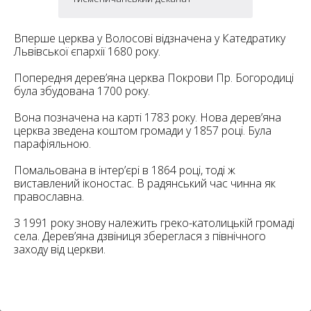
6
10
Вперше церква у Волосові відзначена у Катедратику
6
182
10
Львівської єпархії 1680 року.
4
10
Попередня дерев’яна церква Покрови Пр. Богородиці
була збудована 1700 року.
2
15
2
Вона позначена на карті 1783 року. Нова дерев’яна
5
церква зведена коштом громади у 1857 році. Була
16
парафіяльною.
Помальована в інтер’єрі в 1864 році, тоді ж
виставлений іконостас. В радянський час чинна як
православна.
5
З 1991 року знову належить греко-католицькій громаді
села. Дерев’яна дзвіниця збереглася з північного
заходу від церкви.