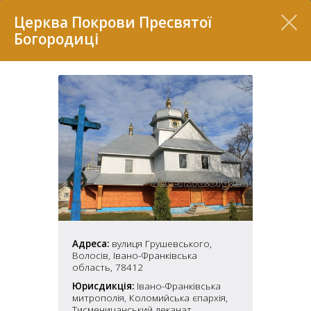
Перелік
Церква Покрови Пресвятої
Богородиці
7
Адреса:
вулиця Грушевського,
2
37
Волосів, Івано-Франківська
7
11
область, 78412
Юрисдикція:
Івано-Франківська
70
митрополія, Коломийська єпархія,
22
5
Тисменичанський деканат