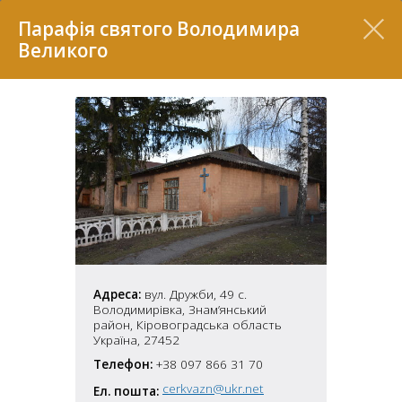
Перелік
Парафія святого Володимира
Великого
7
Адреса:
вул. Дружби, 49 с.
Володимирівка, Знам’янський
2
район, Кіровоградська область
37
7
11
Україна, 27452
Телефон:
+38 097 866 31 70
70
cerkvazn@ukr.net
Ел. пошта:
22
5