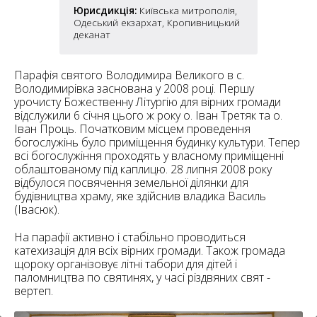
6
10
Юрисдикція:
Київська митрополія,
Одеський екзархат, Кропивницький
деканат
6
182
10
4
10
Парафія святого Володимира Великого в с.
Володимирівка заснована у 2008 році. Першу
урочисту Божественну Літургію для вірних громади
2
відслужили 6 січня цього ж року о. Іван Третяк та о.
15
2
5
Іван Проць. Початковим місцем проведення
16
богослужінь було приміщення будинку культури. Тепер
всі богослужіння проходять у власному приміщенні
облаштованому під каплицю. 28 липня 2008 року
відбулося посвячення земельної ділянки для
будівництва храму, яке здійснив владика Василь
(Івасюк).
5
На парафії активно і стабільно проводиться
катехизація для всіх вірних громади. Також громада
щороку організовує літні табори для дітей і
паломництва по святинях, у часі різдвяних свят -
вертеп.