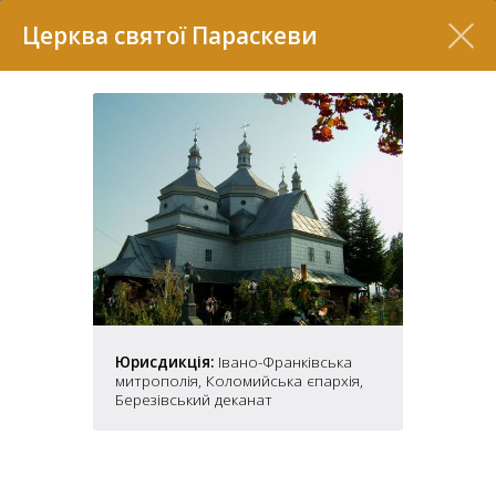
Перелік
Церква святої Параскеви
7
Юрисдикція:
Івано-Франківська
митрополія, Коломийська єпархія,
2
Березівський деканат
37
7
11
70
22
5