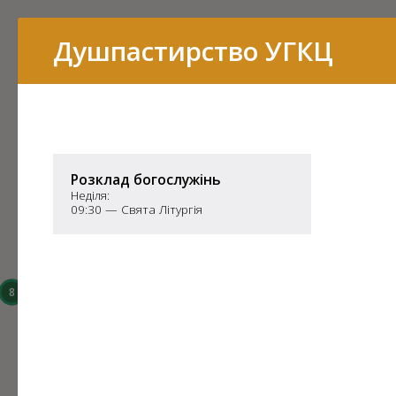
Перелік
Душпастирство УГКЦ
16
15
Розклад богослужінь
Неділя:
09:30 — Свята Літургія
14
8
6
3
43
7
11