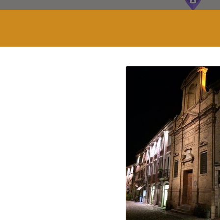
7
2
37