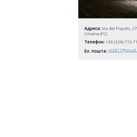
7
5
10
4
Адреса:
Via del Popolo, 27
Cesena (FC)
6
10
Телефон:
+39 (329) 715-7
8
4
10
rvi2817@gmail
Ел. пошта:
2
15
2
5
16
5