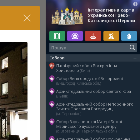
Інтерактивна карта
Української Греко-
Католицької Церкви
Собори
Патріарший собор Воскресіння
Христового
(Київ)
Собор Вишгородської Богородиці
(Вишгород, Київська обл.)
Архикатедральний собор Святого Юра
(Львів)
Архикатедральний собор Непорочного
Зачаття Пресвятої Богородиці
(м. Тернопіль)
Собор Зарваницької Матері Божої
Марійського духовного центру
(с. Зарваниця, Тернопільська обл.)
Архикатедральний собор Воскресіння