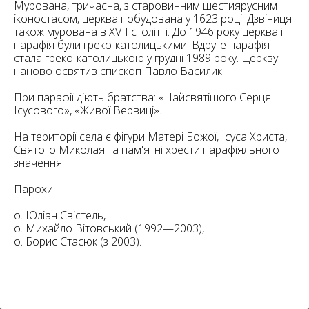
6
Мурована, тричасна, з старовинним шестиярусним
10
іконостасом, церква побудована у 1623 році. Дзвіниця
також мурована в XVII столітті. До 1946 року церква і
6
парафія були греко-католицькими. Вдруге парафія
182
10
стала греко-католицькою у грудні 1989 року. Церкву
4
10
наново освятив єпископ Павло Василик.
При парафії діють братства: «Найсвятішого Серця
2
Ісусового», «Живої Вервиці».
15
2
5
16
На території села є фігури Матері Божої, Ісуса Христа,
Святого Миколая та пам'ятні хрести парафіяльного
значення.
Парохи:
о. Юліан Свістель,
5
о. Михайло Вітовський (1992—2003),
о. Борис Стасюк (з 2003).