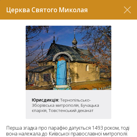
Перелік
Церква Святого Миколая
7
Юрисдикція:
Тернопільсько-
Зборівська митрополія, Бучацька
2
єпархія, Товстенський деканат
37
7
11
Перша згадка про парафію датується 1493 роком, тоді
70
вона належала до Київської православної митрополії.
22
5