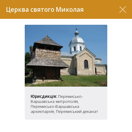
Перелік
Церква святого Миколая
7
Юрисдикція:
Перемисько-
Варшавська митрополія,
2
Перемисько-Варшавська
37
7
архиєпархія, Перемиський деканат
11
70
22
5