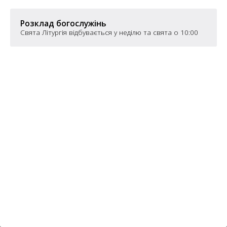
6
10
Розклад богослужінь
6
Свята Літургія відбувається у неділю та свята о 10:00
182
10
4
10
2
15
2
5
16
5