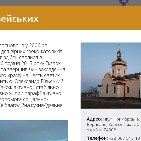
вейських
аснована у 2006 році.
 для вірних греко-католиків
ня здійснювалися в
6 грудня 2015 року Екзарх
ю та звершив чин закладення
го храму на честь святих
ть о. Олександр Більський.
Також активно і стабільно
вно ж, при парафії активно
 допомога соціально-
є благодійна кухня-їдальня
7
Адреса:
вул. Приморська, 
Берислав, Херсонська об
Україна 74302
2
37
Телефон:
+38 067 515 13