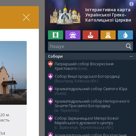
Інтерактивна карта
Української Греко-
Католицької Церкви
Собори
Патріарший собор Воскресіння
Христового
(Київ)
Собор Вишгородської Богородиці
(Вишгород, Київська обл.)
Архикатедральний собор Святого Юра
(Львів)
Архикатедральний собор Непорочного
Зачаття Пресвятої Богородиці
(м. Тернопіль)
20 м.
Собор Зарваницької Матері Божої
ласть
Марійського духовного центру
(с. Зарваниця, Тернопільська обл.)
 54
Архикатедральний собор Воскресіння