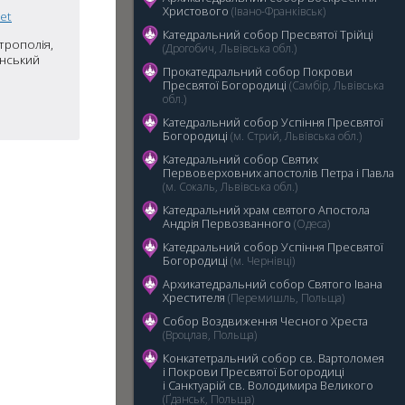
Христового
(Івано-Франківськ)
net
Катедральний собор Пресвятої Трійці
трополія,
(Дрогобич, Львівська обл.)
онський
Прокатедральний собор Покрови
Пресвятої Богородиці
(Самбір, Львівська
обл.)
5
Катедральний cобор Успіння Пресвятої
Богородиці
(м. Стрий, Львівська обл.)
Катедральний собор Святих
Первоверховних апостолів Петра і Павла
(м. Сокаль, Львівська обл.)
Катедральний храм святого Апостола
Андрія Первозванного
(Одеса)
Катедральний собор Успіння Пресвятої
Богородиці
(м. Чернівці)
Архикатедральний собор Святого Івана
Хрестителя
(Перемишль, Польща)
Собор Воздвиження Чесного Хреста
(Вроцлав, Польща)
Конкатетральний собор св. Вартоломея
і Покрови Пресвятої Богородиці
i Санктуарій св. Володимира Великого
(Ґданськ, Польща)