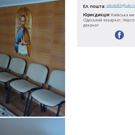
7
alexbill3@ukr.
Ел. пошта:
Юрисдикція:
Київська ми
5
Одеський екзархат, Херс
10
деканат
4
6
10
8
4
10
2
15
2
5
16
5