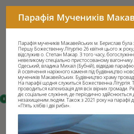
Перелік
Парафія Мучеників Мака
Парафія мучеників Макавейських м. Берислав була з
16
Першу Божественну Літургію 26 квітня цього ж року,
відслужив о. Степан Макар. З того часу, богослужін
15
невеликому спеціально пристосованому вагончику. 
Одеський, владика Михаїл (Бубній), відвідав парафі
й освячення наріжного каменя під будівництво ново
мучеників Макавейських. Будівництво храму провади
На парафії щодня служиться Божественна Літургія. 
проводиться катехизація для всіх вірних громади. Рі
14
діє соціальне служіння, де періодично здійснюється
8
незахищеним людям. Також з 2021 року на парафії ді
«П’ять хлібів і дві риби».
6
3
43
7
11