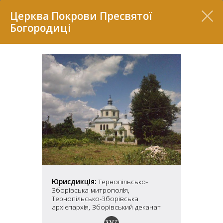
Перелік
Церква Покрови Пресвятої
Богородиці
7
2
37
Юрисдикція:
Тернопільсько-
7
11
Зборівська митрополія,
Тернопільсько-Зборівська
архієпархія, Зборівський деканат
70
22
5