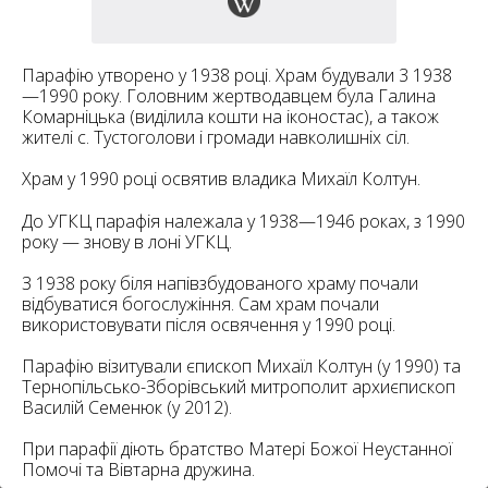
6
10
6
182
Парафію утворено у 1938 році. Храм будували 3 1938
10
—1990 року. Головним жертводавцем була Галина
4
10
Комарніцька (виділила кошти на іконостас), а також
жителі с. Тустоголови і громади навколишніх сіл.
2
15
Храм у 1990 році освятив владика Михаїл Колтун.
2
5
16
До УГКЦ парафія належала у 1938—1946 роках, з 1990
року — знову в лоні УГКЦ.
З 1938 року біля напівзбудованого храму почали
відбуватися богослужіння. Сам храм почали
використовувати після освячення у 1990 році.
5
Парафію візитували єпископ Михаїл Колтун (у 1990) та
Тернопільсько-Зборівський митрополит архиєпископ
Василій Семенюк (у 2012).
При парафії діють братство Матері Божої Неустанної
Помочі та Вівтарна дружина.