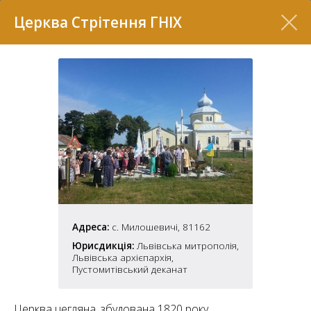
Перелік
Церква Стрітення ГНІХ
7
Адреса:
с. Милошевичі, 81162
Юрисдикція:
Львівська митрополія,
2
37
Львівська архієпархія,
7
11
Пустомитівський деканат
70
22
5
Церква цегляна, збудована 1820 року.