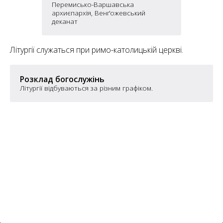
6
Перемисько-Варшавська
10
архиєпархія, Венґожевський
деканат
6
182
10
4
10
Літургії служаться при римо-католицькій церкві.
2
Розклад богослужінь
15
2
5
Літургії відбуваються за різним графіком.
16
5