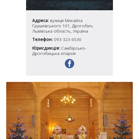
6
10
6
Адреса:
вулиця Михайла
182
10
Грушевського 101, Дрогобич,
4
10
Львівська область, Україна
Телефон:
093 323 6530
2
Юрисдикція:
Самбірсько-
15
2
5
Дрогобицька єпархія
16
5