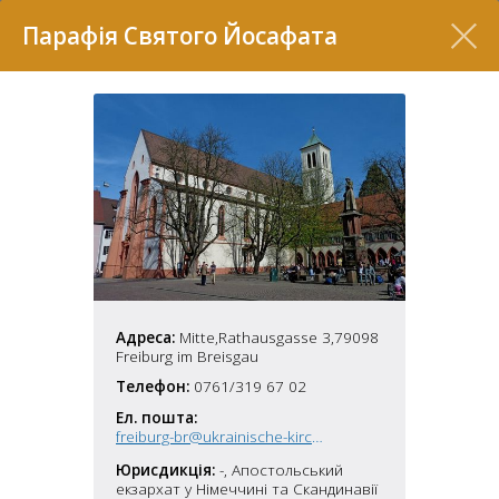
Перелік
Парафія Святого Йосафата
7
Адреса:
Mitte,Rathausgasse 3,79098
Freiburg im Breisgau
Телефон:
0761/319 67 02
2
37
Ел. пошта:
7
11
freiburg-br@ukrainische-kirche.de
Юрисдикція:
-, Апостольський
70
22
5
екзархат у Німеччині та Скандинавії