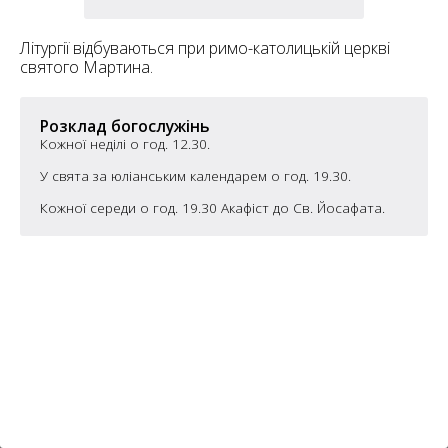
6
10
Літургії відбуваються при римо-католицькій церкві
6
святого Мартина.
182
10
4
10
Розклад богослужінь
Кожної неділі о год. 12.30.
2
15
2
5
У свята за юліанським календарем о год. 19.30.
16
Кожної середи о год. 19.30 Акафіст до Св. Йосафата.
5