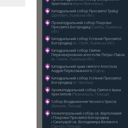
Христового
(Івано-Франківськ)
Катедральний собор Пресвятої Трійці
(Дрогобич, Львівська обл.)
Прокатедральний собор Покрови
Пресвятої Богородиці
(Самбір, Львівська
обл.)
5
Катедральний cобор Успіння Пресвятої
Богородиці
(м. Стрий, Львівська обл.)
Катедральний собор Святих
Первоверховних апостолів Петра і Павла
(м. Сокаль, Львівська обл.)
Катедральний храм святого Апостола
Андрія Первозванного
(Одеса)
Катедральний собор Успіння Пресвятої
Богородиці
(м. Чернівці)
Архикатедральний собор Святого Івана
Хрестителя
(Перемишль, Польща)
Собор Воздвиження Чесного Хреста
(Вроцлав, Польща)
Конкатетральний собор св. Вартоломея
і Покрови Пресвятої Богородиці
i Санктуарій св. Володимира Великого
(Ґданськ, Польща)