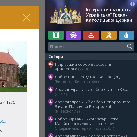
Інтерактивна карта
Української Греко-
Католицької Церкви
Собори
Патріарший собор Воскресіння
Христового
(Київ)
Собор Вишгородської Богородиці
(Вишгород, Київська обл.)
Архикатедральний собор Святого Юра
(Львів)
Архикатедральний собор Непорочного
as 44275,
Зачаття Пресвятої Богородиці
(м. Тернопіль)
Собор Зарваницької Матері Божої
ukr.baznycia.kaunas@gmail.com
Марійського духовного центру
(с. Зарваниця, Тернопільська обл.)
о-
Архикатедральний собор Воскресіння