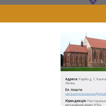
Адреса:
Papilio g. 7, Kaun
Литва
7
Ел. пошта:
2
Юрисдикція:
Пасторальн
37
міграційний відділ УГКЦ