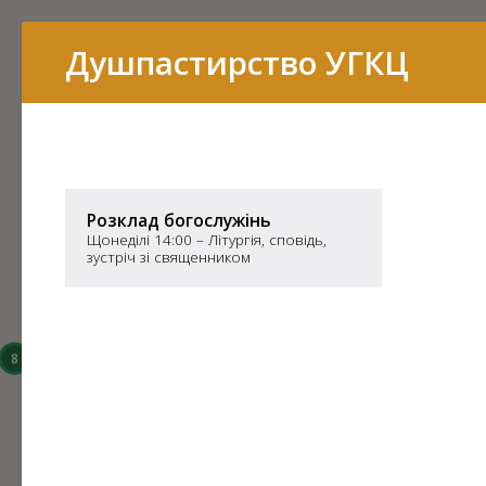
Перелік
Душпастирство УГКЦ
16
15
Розклад богослужінь
Щонеділі 14:00 – Літургія, сповідь,
зустріч зі священником
14
8
6
3
43
7
11