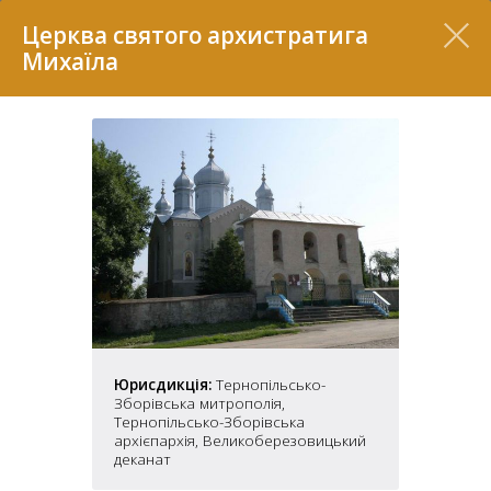
Перелік
Церква святого архистратига
Михаїла
7
Юрисдикція:
Тернопільсько-
2
37
Зборівська митрополія,
7
11
Тернопільсько-Зборівська
архієпархія, Великоберезовицький
деканат
70
22
5