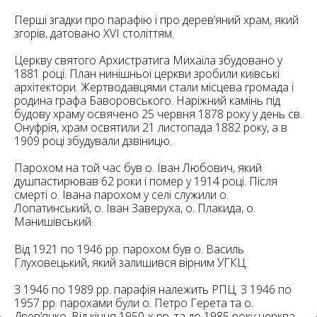
6
10
Перші згадки про парафію і про дерев’яний храм, який
згорів, датовано XVI століттям.
6
182
10
Церкву святого Архистратига Михаїла збудовано у
4
10
1881 році. План нинішньої церкви зробили київські
архітектори. Жертводавцями стали місцева громада і
родина графа Баворовського. Наріжний камінь під
2
будову храму освячено 25 червня 1878 року у день св.
15
2
5
Онуфрія, храм освятили 21 листопада 1882 року, а в
16
1909 році збудували дзвіницю.
Парохом на той час був о. Іван Любович, який
душпастирював 62 роки і помер у 1914 році. Після
смерті о. Івана парохом у селі служили о.
Лопатинський, о. Іван Заверуха, о. Плакида, о.
Манишівський.
5
Від 1921 по 1946 рр. парохом був о. Василь
Глуховецький, який залишився вірним УГКЦ.
З 1946 по 1989 рр. парафія належить РПЦ. З 1946 по
1957 рр. парохами були о. Петро Герета та о.
Древ’янко. Від кінця 1950-х рр. та до 1985 року церква