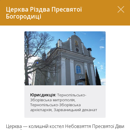
Перелік
Церква Різдва Пресвятої
Богородиці
7
Юрисдикція:
Тернопільсько-
Зборівська митрополія,
2
Тернопільсько-Зборівська
37
7
11
архієпархія, Зарваницький деканат
70
Церква — колишній костел Небовзяття Пресвятої Діви
22
5