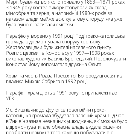
6
Марії, будівництво якого тривало у 1853—1871 роках.
10
З 1949 року костел використовували як склад
міндобрив та зерна, а наприкінці 1980-х років за
6
наказом влади майже всю культову споруду, яка уже
182
10
була руїною, засипали сміттям.
4
10
Парафію утворено у 1991 році. Тоді греко-католицька
громада відремонтувала споруду костьолу.
2
Жертводавцями були жителі населеного пункту.
15
2
5
Розпис церкви та іконостасу у 1997—1998 роках
16
виконав художник Василь Бронецький. Позолочувати
іконостас йому допомагала дружина Ольга.
Храм на честь Різдва Пресвятої Богородиці освятив
владика Михаїл Сабрига в 1992 році.
Парафія і храм діють з 1991 року і є приналежні до
5
УГКЦ.
У с. Вишнівчик до Другої світової війни греко-
католицька громада збудувала власний храм. Під час
війни він зазнав незначних ушкоджень, які можна було
відремонтувати, але обласна влада видала рішення
розібрати церкву і з того каменю побудувати в с.