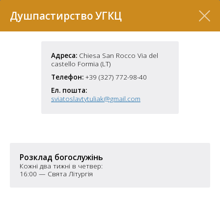
Перелік
Душпастирство УГКЦ
Адреса:
Chiesa San Rocco Via del
castello Formia (LT)
Телефон:
+39 (327) 772-98-40
Ел. пошта:
sviatoslavtytuliak@gmail.com
7
Розклад богослужінь
Кожні два тижні в четвер:
16:00 — Свята Літургія
2
37
7
11
70
22
5