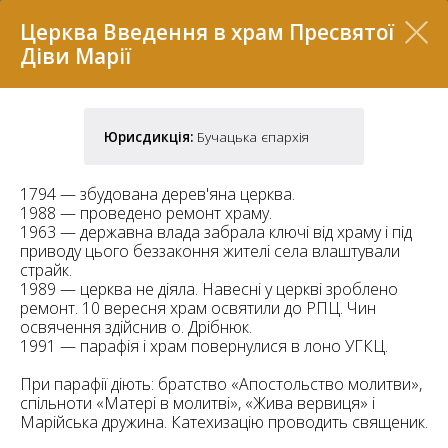
Перелік
Церква Введення в храм Пресвятої
Діви Марії
Юрисдикція:
Бучацька єпархія
1794 — збудована дерев'яна церква.
1988 — проведено ремонт храму.
1963 — державна влада забрала ключі від храму і під
приводу цього беззаконня жителі села влаштували
страйк.
1989 — церква не діяла. Навесні у церкві зроблено
7
ремонт. 10 вересня храм освятили до РПЦ. Чин
освячення здійснив о. Дрібнюк.
1991 — парафія і храм повернулися в лоно УГКЦ.
2
37
7
11
При парафії діють: братство «Апостольство молитви»,
спільноти «Матері в молитві», «Жива вервиця» і
Марійська дружина. Катехизацію проводить священик.
70
22
5