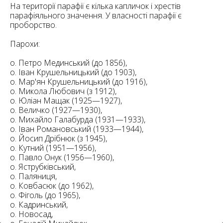
6
На території парафії є кілька капличок і хрестів
10
парафіяльного значення. У власності парафії є
проборство.
6
182
10
Парохи:
4
10
о. Петро Мединський (до 1856),
о. Іван Крушельницький (до 1903),
2
о. Мар'ян Крушельницький (до 1916),
15
2
5
о. Микола Любович (з 1912),
16
о. Юліан Мащак (1925—1927),
о. Величко (1927—1930),
о. Михайло Галабурда (1931—1933),
о. Іван Романовський (1933—1944),
о. Йосип Дрібнюк (з 1945),
о. Кутний (1951—1956),
о. Павло Онук (1956—1960),
5
о. Яструбківський,
о. Паляниця,
о. Ковбасюк (до 1962),
о. Фіголь (до 1965),
о. Кадринський,
о. Новосад,