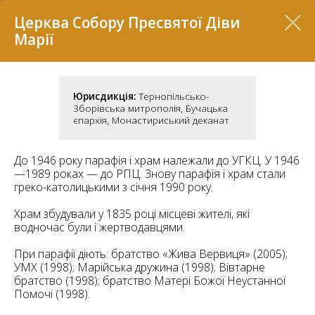
Перелік
Церква Собору Пресвятої Діви
Марії
Юрисдикція:
Тернопільсько-
Зборівська митрополія, Бучацька
єпархія, Монастириський деканат
До 1946 року парафія і храм належали до УГКЦ. У 1946
—1989 роках — до РПЦ. Знову парафія і храм стали
греко-католицькими з січня 1990 року.
7
Храм збудували у 1835 році місцеві жителі, які
водночас були і жертводавцями.
2
При парафії діють: братство «Жива Вервиця» (2005);
37
7
11
УМХ (1998); Марійська дружина (1998); Вівтарне
братство (1998); братство Матері Божої Неустанної
Помочі (1998).
70
22
5