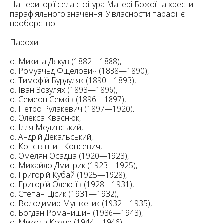
6
На території села є фігура Матері Божої та хрести
10
парафіяльного значення. У власности парафії є
проборство.
6
182
10
Парохи:
4
10
о. Микита Дякув (1882—1888),
о. Ромуачьд Фщелович (1888—1890),
2
о. Тимофій Бурдуляк (1890—1893),
15
2
5
о. Іван Зозулях (1893—1896),
16
о. Семеон Семків (1896—1897),
о. Петро Рулакевич (1897—1920),
о. Олекса Кваснюк,
о. Ілля Мединський,
о. Андрій Декальський,
о. Констянтин Консевич,
о. Омелян Осадца (1920—1923),
5
о. Михайло Дмитрик (1923—1925),
о. Григорій Кубай (1925—1928),
о. Григорій Олексіїв (1928—1931),
о. Степан Цісик (1931—1932),
о. Володимир Мушкетик (1932—1935),
о. Богдан Романишин (1936—1943),
о. Микола Козяр (1944—1946),