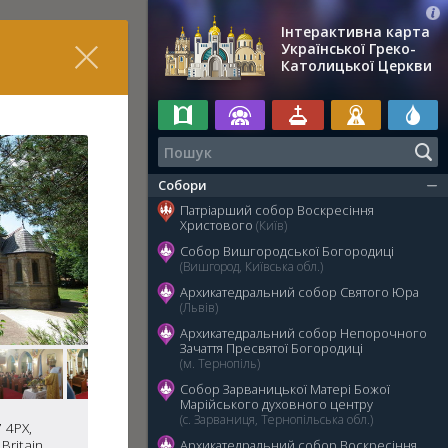
Інтерактивна карта
Української Греко-
Католицької Церкви
Собори
Патріарший собор Воскресіння
Христового
(Київ)
Собор Вишгородської Богородиці
(Вишгород, Київська обл.)
Архикатедральний собор Святого Юра
(Львів)
Архикатедральний собор Непорочного
Зачаття Пресвятої Богородиці
(м. Тернопіль)
Собор Зарваницької Матері Божої
Марійського духовного центру
(с. Зарваниця, Тернопільська обл.)
 4PX,
Britain
Архикатедральний собор Воскресіння