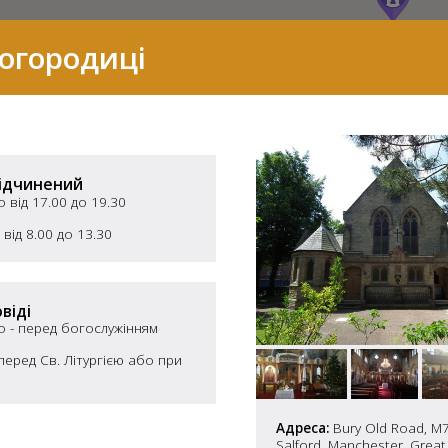
Богородиці
ідчинений
від 17.00 до 19.30
 від 8.00 до 13.30
віді
 - перед богослужінням
7
 перед Св. Літургією або при
2
Адреса:
Bury Old Road, M7
37
Salford, Manchester, Great 