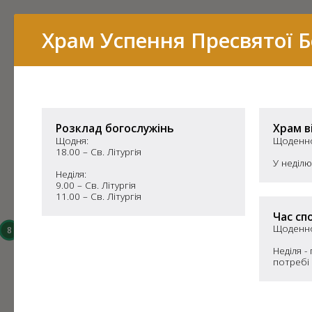
Перелік
Храм Успення Пресвятої 
16
15
Розклад богослужінь
Храм в
Щодня:
Щоденно 
18.00 – Св. Літургія
У неділю
Неділя:
9.00 – Св. Літургія
11.00 – Св. Літургія
14
Час спо
Щоденно
8
6
Неділя -
3
потребі
43
7
11