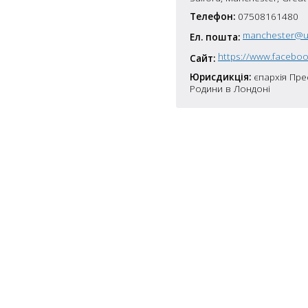
7
Телефон:
07508161480
manchester@u
5
Ел. пошта:
10
Сайт:
4
Юрисдикція:
єпархія Пре
6
Родини в Лондоні
10
8
4
10
2
15
2
5
16
5