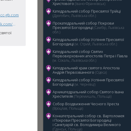
Христового
(Івано-Франківськ)
Катедральний собор Пресвятої Трійці
cc-gb.com
(Дрогобич, Львівська обл.)
Прокатедральний собор Покрови
https://www.facebook.com/Ukrainian-Catholic-Church-Manchester-201227116708603/?fref=ts
Пресвятої Богородиці
(Самбір, Львівська
обл.)
святої
5
Катедральний cобор Успіння Пресвятої
Богородиці
(м. Стрий, Львівська обл.)
Катедральний собор Святих
Первоверховних апостолів Петра і Павла
(м. Сокаль, Львівська обл.)
Катедральний храм святого Апостола
Андрія Первозванного
(Одеса)
Катедральний собор Успіння Пресвятої
Богородиці
(м. Чернівці)
Архикатедральний собор Святого Івана
Хрестителя
(Перемишль, Польща)
Собор Воздвиження Чесного Хреста
(Вроцлав, Польща)
Конкатетральний собор св. Вартоломея
і Покрови Пресвятої Богородиці
i Санктуарій св. Володимира Великого
(Ґданськ, Польща)