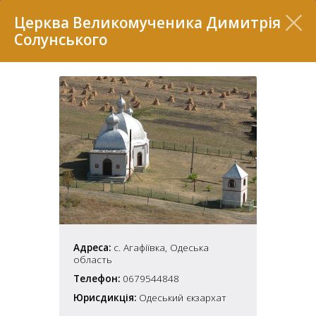
Перелік
Церква Великомученика Димитрія
Солунського
7
Адреса:
с. Агафіївка, Одеська
2
37
область
7
11
Телефон:
0679544848
Юрисдикція:
Одеський єкзархат
70
22
5