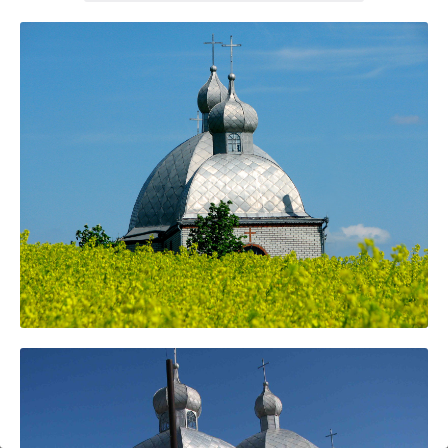
6
10
6
182
10
4
10
2
15
2
5
16
5