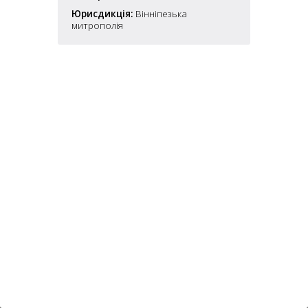
6
10
Юрисдикція:
Вінніпезька
митрополія
6
182
10
4
10
2
15
2
5
16
5