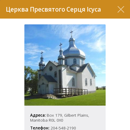
Перелік
Церква Пресвятого Серця Ісуса
7
2
37
7
11
Адреса:
Box 179, Gilbert Plains,
Manitoba R0L 0X0
70
22
5
Телефон:
204-548-2190