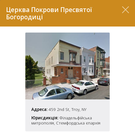
Перелік
Церква Покрови Пресвятої
Богородиці
7
2
Адреса:
459 2nd St, Troy, NY
37
7
11
Юрисдикція:
Філадельфійська
митрополія, Стемфордська єпархія
70
22
5