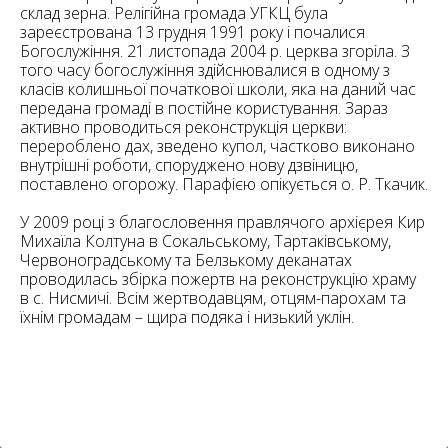
6
склад зерна. Релігійна громада УГКЦ була
10
зареєстрована 13 грудня 1991 року і почалися
Богослужіння. 21 листопада 2004 р. церква згоріла. З
6
182
того часу богослужіння здійснювалися в одному з
10
класів колишньої початкової школи, яка на даний час
4
10
передана громаді в постійне користування. Зараз
активно проводиться реконструкція церкви:
перероблено дах, зведено купол, частково виконано
2
15
внутрішні роботи, споруджено нову дзвіницю,
2
5
поставлено огорожу. Парафією опікується о. Р. Ткачик.
16
У 2009 році з благословення правлячого архієрея Кир
Михаїла Колтуна в Сокальському, Тартаківському,
Червоноградському та Белзькому деканатах
проводилась збірка пожертв на реконструкцію храму
в с. Нисмичі. Всім жертводавцям, отцям-парохам та
їхнім громадам – щира подяка і низький уклін.
5