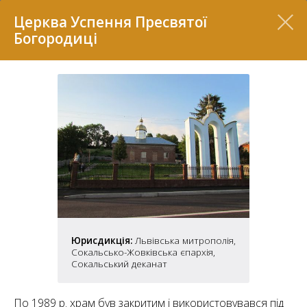
Перелік
Церква Успення Пресвятої
Богородиці
7
Юрисдикція:
Львівська митрополія,
2
37
Сокальсько-Жовківська єпархія,
7
11
Сокальський деканат
70
22
5
По 1989 р. храм був закритим і використовувався під