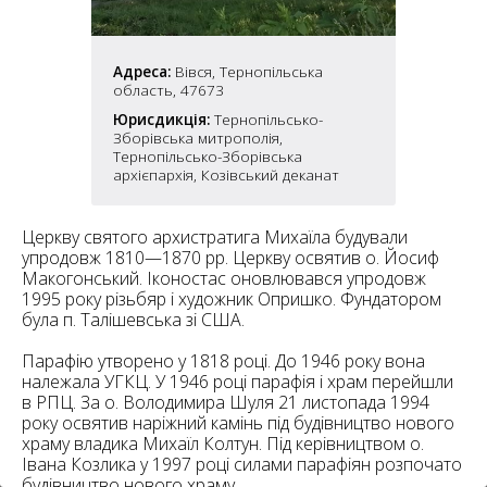
6
10
6
Адреса:
Вівся, Тернопільська
182
10
область, 47673
4
10
Юрисдикція:
Тернопільсько-
Зборівська митрополія,
Тернопільсько-Зборівська
2
архієпархія, Козівський деканат
15
2
5
16
Церкву святого архистратига Михаїла будували
упродовж 1810—1870 рр. Церкву освятив о. Йосиф
Макогонський. Іконостас оновлювався упродовж
1995 року різьбяр і художник Опришко. Фундатором
була п. Талішевська зі США.
5
Парафію утворено у 1818 році. До 1946 року вона
належала УГКЦ. У 1946 році парафія і храм перейшли
в РПЦ. За о. Володимира Шуля 21 листопада 1994
року освятив наріжний камінь під будівництво нового
храму владика Михаїл Колтун. Під керівництвом о.
Івана Козлика у 1997 році силами парафіян розпочато
будівництво нового храму.