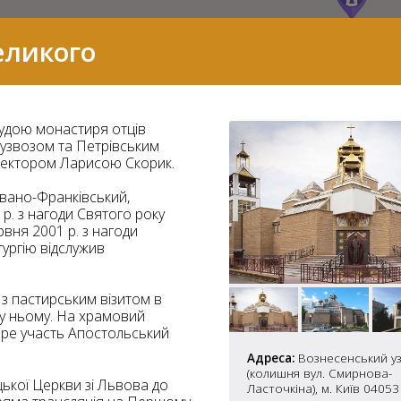
еликого
удою монастиря отців
 узвозом та Петрівським
ітектором Ларисою Скорик.
Івано-Франківський,
 р. з нагоди Святого року
вня 2001 р. з нагоди
тургію відслужив
 з пастирським візитом в
 у ньому. На храмовий
7
бере участь Апостольський
Адреса:
Вознесенський узв
(колишня вул. Смирнова-
2
37
цької Церкви зі Львова до
Ласточкіна), м. Київ 04053