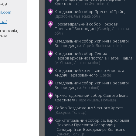
Христового
4-69
(Івано-Франківськ)
Катедральний собор Пресвятої Трійці
il.com
(Дрогобич, Львівська обл.)
.ua/
Прокатедральний собор Покрови
Пресвятої Богородиці
(Самбір, Львівська
трополія,
обл.)
5
ське
Катедральний cобор Успіння Пресвятої
Богородиці
(м. Стрий, Львівська обл.)
Катедральний собор Святих
Первоверховних апостолів Петра і Павла
(м. Сокаль, Львівська обл.)
Катедральний храм святого Апостола
Андрія Первозванного
(Одеса)
Катедральний собор Успіння Пресвятої
Богородиці
(м. Чернівці)
Архикатедральний собор Святого Івана
Хрестителя
(Перемишль, Польща)
Собор Воздвиження Чесного Хреста
(Вроцлав, Польща)
Конкатетральний собор св. Вартоломея
і Покрови Пресвятої Богородиці
i Санктуарій св. Володимира Великого
(Ґданськ, Польща)