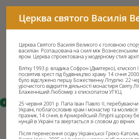
Перелік
Церква святого Василія В
Церква Святого Василія Великого є головною спор
16
василіан. Розташована на схилі між Вознесенським
яром. Церква спроектована у модерному стилі арх
15
Влітку 1993 р. владика Софрон (Дмитерко), єпископ 
посвятив хрест під будівництво храму. 14 січня 2000
було відслужено першу Божественну Літургію. 22 чер
урочистого відкриття діяльності монастиря Святу Лі
Блаженніший Любомир з єпископатом УГКЦ.
14
8
25 червня 2001 р. Папа Іван Павло ІІ, перебуваючи
Україні, поблагословив храм і монастир та молився
6
празник, 14 січня, в Архиєрейській Літургії щороку 
3
нунцій в Україні та звертається зі словом до вірних.
43
Після перенесення осідку Української Греко-Католи
7
11