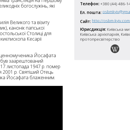
 пряма трансляція на Першому
Телефон:
+380 (44) 486-1
7
ликодніх богослужінь, які
osbmkyiv@gma
Ел. пошта:
5
http://osbm-kyiv.com
Сайт:
илія Великого та візиту
10
4
ик), канонік папської
Юрисдикція:
Київська ми
остольської Столиці для
Київська архієпархія, Київ
6
рхиєпископа Кесарії
протопресвітерство
10
8
4
10
ященномученика Йосафата
й був заарештований
2
15
а 17 листопада 1947 р. помер
2
5
ня 2001 р. Святіший Отець
16
ника Йосафата блаженним.
5