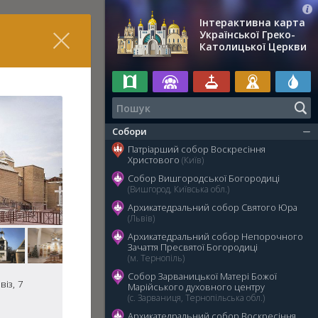
Інтерактивна карта
Української Греко-
Католицької Церкви
Собори
Патріарший собор Воскресіння
Христового
(Київ)
Собор Вишгородської Богородиці
(Вишгород, Київська обл.)
Архикатедральний собор Святого Юра
(Львів)
Архикатедральний собор Непорочного
Зачаття Пресвятої Богородиці
(м. Тернопіль)
Собор Зарваницької Матері Божої
із, 7
Марійського духовного центру
(с. Зарваниця, Тернопільська обл.)
Архикатедральний собор Воскресіння