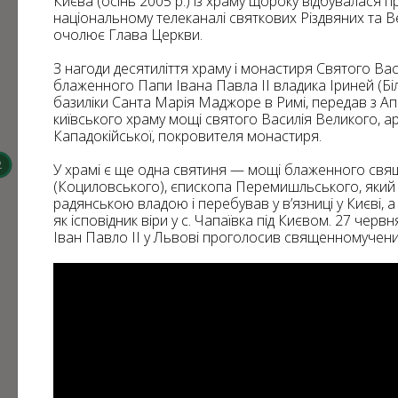
Києва (осінь 2005 р.) із храму щороку відбувалася
13
59
національному телеканалі святкових Різдвяних та Ве
824
очолює Глава Церкви.
31
720
22
6
70
З нагоди десятиліття храму і монастиря Святого Вас
блаженного Папи Івана Павла ІІ владика Іриней (Біл
276
базиліки Санта Марія Маджоре в Римі, передав з Ап
182
київського храму мощі святого Василія Великого, а
Кападокійської, покровителя монастиря.
3
2
У храмі є ще одна святиня — мощі блаженного св
2
(Коциловського), єпископа Перемишльського, яки
2
радянською владою і перебував у в’язниці у Києві, 
як ісповідник віри у с. Чапаївка під Києвом. 27 черв
Іван Павло ІІ у Львові проголосив священномуче