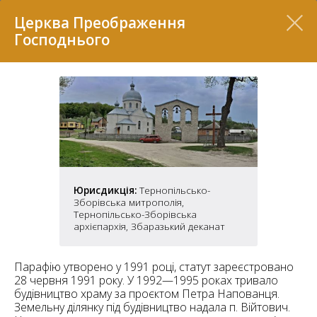
Перелік
Церква Преображення
Господнього
Юрисдикція:
Тернопільсько-
Зборівська митрополія,
7
Тернопільсько-Зборівська
архієпархія, Збаразький деканат
2
37
Парафію утворено у 1991 році, статут зареєстровано
7
11
28 червня 1991 року. У 1992—1995 роках тривало
будівництво храму за проєктом Петра Напованця.
70
Земельну ділянку під будівництво надала п. Війтович.
22
5