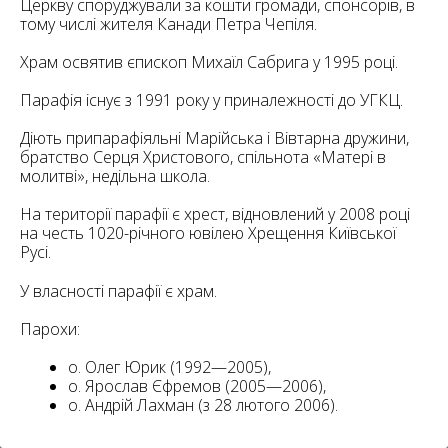
6
Церкву споруджували за кошти громади, спонсорів, в
10
тому числі жителя Канади Петра Чепіля.
6
Храм освятив єпископ Михаїл Сабрига у 1995 році.
182
10
4
10
Парафія існує з 1991 року у приналежності до УГКЦ.
Діють припарафіяльні Марійська і Вівтарна дружини,
2
братство Серця Христового, спільнота «Матері в
15
2
5
молитві», недільна школа.
16
На території парафії є хрест, відновлений у 2008 році
на честь 1020-річного ювілею Хрещення Київської
Русі.
У власності парафії є храм.
5
Парохи:
о. Олег Юрик (1992—2005),
о. Ярослав Єфремов (2005—2006),
о. Андрій Лахман (з 28 лютого 2006).