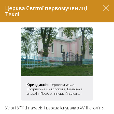
Перелік
Церква Святої первомучениці
Теклі
7
Юрисдикція:
Тернопільсько-
Зборівська митрополія, Бучацька
2
37
єпархія, Пробіжнянський деканат
7
11
У лоні УГКЦ парафія і церква існувала з XVIII століття.
70
22
5