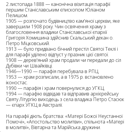
6
2 листопада 1888 — канонічна візитація парафії
10
першим Станіславським єпископом Юліаном
Пелишом.
6
182
1905 — розпочато будівництво кам'яної церкви, яке
10
завершили 1908 року. Чин освячення храму з
4
10
благословення владики Станіславської єпархії
Григорія Хомишина здійснив Скальський декан о.
Петро Міцковський.
2
15
1913 — було придвано бічний престіл Святої Теклі і
2
5
для парафії уділено відпуст у празник цієї святої.
16
1908 — дерев'яний храм продали чи передали до сіл
Дубівки чи Швайківці.
1946—1990 — парафія перебувала в РПЦ.
1953 — храм розписали, а в 1975 р. встановлено
іконостас.
1990 — парафія і храм повернулися до УГКЦ.
1994 — парафію відвідав та відправив архієрейську
5
Святу Літургію виходець з села владика Петро Стасюк
— єпарх УГКЦ в Австралії.
На парафії діють братства: «Матері Божої Неустанної
Помочі», «Апостольство молитви», спільнота «Матері
в молитві», Вівтарна та Марійська дружини.