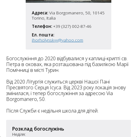
6
10
Адреса:
Via Borgomanero, 50, 10145
6
Torino, Italia
182
10
Телефон:
+39 (327) 002-87-46
4
10
Ел. пошта:
ihorholynskyy@yahoo.com
2
15
2
5
Богослужіння до 2020 відбувалися у каплиці-крипті св.
16
Петра в оковах, яка розташована під базилікою Марії
Помічниці в місті Турин.
Від 2020 Літургія служиться церкві Нашої Пані
Пресвятого Серця Ісуса. Від 2023 року локація знову
змінилася, і тепер богослужіння за адресою Via
5
Borgomanero, 50.
Після Служби є недільня школа для дітей.
Розклад богослужінь
Неділя: