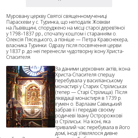
6
10
Муровану церкву Святої священномучениці
6
182
Параскеви у с. Туринка, що неподалік Жовкви
10
на Львівщині, споруджено на місці старої дерев’яної
4
10
у 1798–1837 рр., спочатку коштом і старанням о.
Олексія Пясецького, а пізніше — Петра Кравснекера,
власника Туринки. Одразу після посвячення церви
2
15
у 1837 р. до неї перенесли чудотворну ікону Христа-
2
5
Спасителя.
16
За даними церковних актів, ікона
Христа-Спасителя спершу
перебувала у василіанському
монастирі у Старих Стрілиськах
(тепер — Старі Стрілища). Після
ліквідації монастиря в 1739 р.
5
ігумен о. Варлаам Савицький
забрав її і передав своєму
родичеві Івану Остророжкові
із Стрілиськ. На іконі, яка
тривалий час перебувала в його
домі, іноді з’являлося дивне