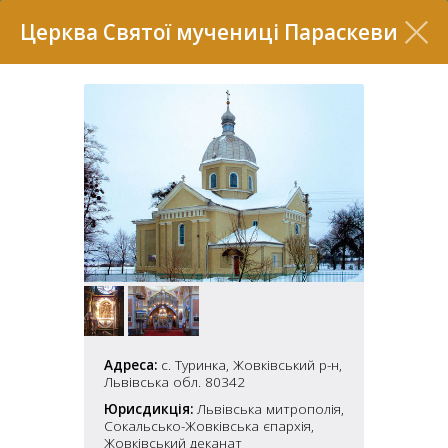
Перелік
Церква Святої мучениці Параскеви
7
2
37
Адреса:
с. Туринка, Жовківський р-н,
7
11
Львівська обл. 80342
Юрисдикція:
Львівська митрополія,
Сокальсько-Жовківська єпархія,
70
22
5
Жовківський деканат