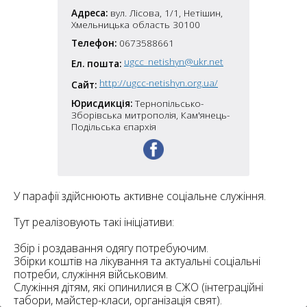
6
10
Адреса:
вул. Лісова, 1/1, Нетішин,
Хмельницька область 30100
6
Телефон:
0673588661
182
10
4
ugcc_netishyn@ukr.net
Ел. пошта:
10
http://ugcc-netishyn.org.ua/
Сайт:
Юрисдикція:
Тернопільсько-
2
15
2
Зборівська митрополія, Кам'янець-
5
Подільська єпархія
16
У парафії здійснюють активне соціальне служіння.
5
Тут реалізовують такі ініціативи:
Збір і роздавання одягу потребуючим.
Збірки коштів на лікування та актуальні соціальні
потреби, служіння військовим.
Служіння дітям, які опинилися в СЖО (інтеграційні
табори, майстер-класи, організація свят).