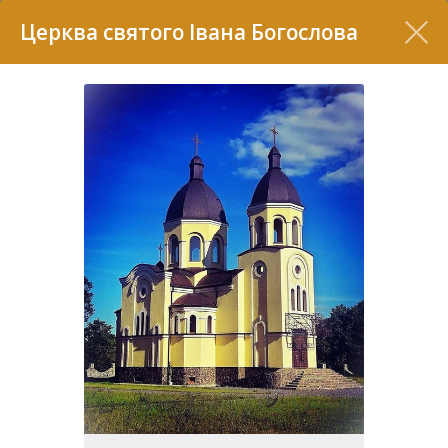
Перелік
Церква святого Івана Богослова
7
2
37
7
11
70
22
5