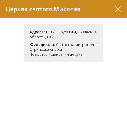
Перелік
Церква святого Миколая
Адреса:
Т1420, Грусятичі, Львівська
область, 81717
Юрисдикція:
Львівська митрополія,
Стрийська єпархія,
Новострілищанський деканат
7
2
37
7
11
70
22
5