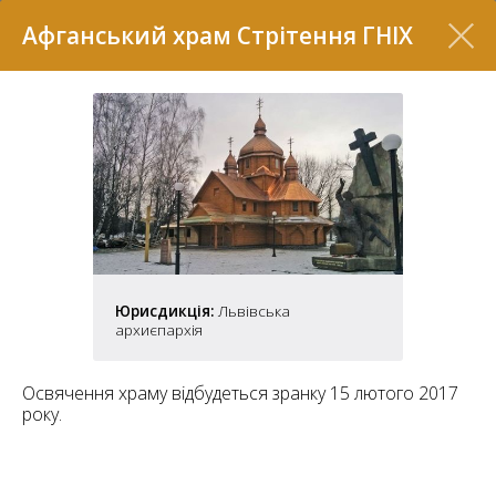
Перелік
Афганський храм Стрітення ГНІХ
Юрисдикція:
Львівська
7
архиєпархія
Освячення храму відбудеться зранку 15 лютого 2017
2
37
року.
7
11
70
22
5