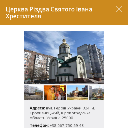
Перелік
Церква Різдва Святого Івана
Хрестителя
7
2
37
7
Адреса:
вул. Героїв України 32-Г м.
11
Кропивницький, Кіровоградська
область Україна 25000
70
22
5
Телефон:
+38 067 750 59 48;