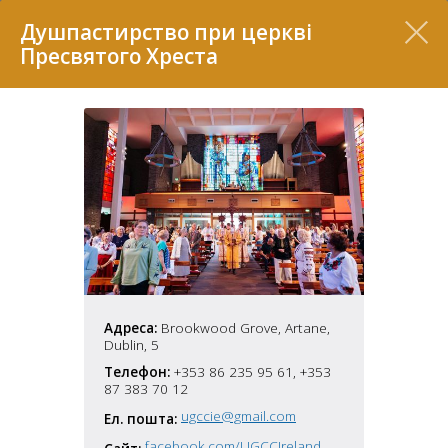
Перелік
Душпастирство при церкві
Пресвятого Хреста
7
Адреса:
Brookwood Grove, Artane,
Dublin, 5
2
37
Телефон:
+353 86 235 95 61, +353
7
11
87 383 70 12
ugccie@gmail.com
Ел. пошта:
70
22
5
facebook.com/UGCCIreland