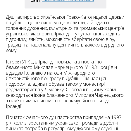
Сайт:
6
10
6
Душпастирство Української Греко-Католицької Церкви
182
10
в Дубліні - це не лише місце молитви, а й один із
4
головних духовних, культурних та громадських центрів
10
української діаспори в Ірландії. Тут українці знаходять
підтримку, єдність, можливість зберігати свою віру,
традиції та національну ідентичність далеко від рідного
2
15
2
5
дому.
16
Історія УГКЦ в Ірландії пов’язана з постаттю
блаженного Миколая Чарнецького. У 1931 році він
відвідав Ірландію з нагоди Міжнародного
Євхаристійного Конгресу в Дубліні. Під час цієї
подорожі владика побував також у монастирі
редемптористів у Лімерику. Сьогодні в цьому храмі
5
знаходиться ікона блаженного Миколая Чарнецького
з пам’ятним написом, що засвідчує його візит до
Ірландії.
Початок сучасного душпастирства припадає на 1997
рік, коли зі зростанням української громади в Дубліні
виникла потреба в регулярному духовному служінні.