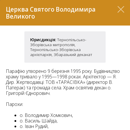
Перелік
Церква Святого Володимира
Великого
Юрисдикція:
Тернопільсько-
Зборівська митрополія,
Тернопільсько-Зборівська
архієпархія, Збаразький деканат
Парафію утворено 9 березня 1995 року. Будівництво
храму тривало у 1995—1998 роках. Архітектор — Я.
Дир. Жертводавці: ТОВ «ТАРАСІВКА» (директор В.
7
Патерак) та громада села. Храм освятив декан о.
Григорій Єднорович.
2
Парохи:
37
7
11
о. Володимир Хомкович,
о. Василь Шайда,
70
о. Іван Рудий,
22
5