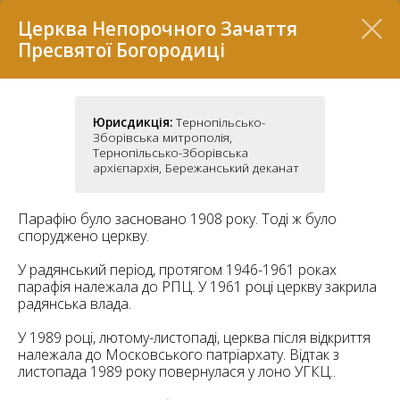
Перелік
Церква Непорочного Зачаття
Пресвятої Богородиці
Юрисдикція:
Тернопільсько-
Зборівська митрополія,
Тернопільсько-Зборівська
архієпархія, Бережанський деканат
Парафію було засновано 1908 року. Тоді ж було
споруджено церкву.
7
У радянський період, протягом 1946-1961 роках
парафія належала до РПЦ. У 1961 році церкву закрила
радянська влада.
2
37
7
У 1989 році, лютому-листопаді, церква після відкриття
11
належала до Московського патріархату. Відтак з
листопада 1989 року повернулася у лоно УГКЦ..
70
22
5