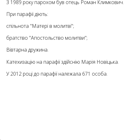
6
З 1989 року парохом був отець Роман Климкович.
10
При парафії діють:
6
182
10
спільнота "Матері в молитві";
4
10
братство "Апостольство молитви";
2
Вівтарна дружина.
15
2
5
16
Катехизацію на парафії здійснію Марія Новіцька.
У 2012 році до парафії належала 671 особа.
5