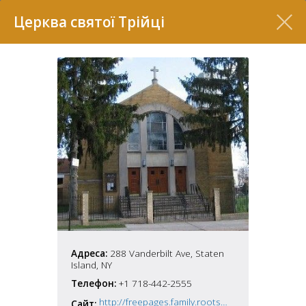
Перелік
Церква святої Трійці
7
2
37
Адреса:
288 Vanderbilt Ave, Staten
7
11
Island, NY
Телефон:
+1 718-442-2555
70
22
5
http://freepages.family.rootsweb.ancestry.com/~holytrinityukrainian/
Сайт: