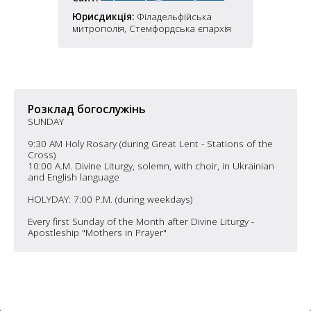
6
10
Юрисдикція:
Філадельфійська
митрополія, Стемфордська єпархія
6
182
10
4
10
2
Розклад богослужінь
15
2
5
SUNDAY
16
9:30 AM Holy Rosary (during Great Lent - Stations of the
Cross)
10:00 A.M. Divine Liturgy, solemn, with choir, in Ukrainian
and English language
HOLYDAY: 7:00 P.M. (during weekdays)
5
Every first Sunday of the Month after Divine Liturgy -
Apostleship "Mothers in Prayer"