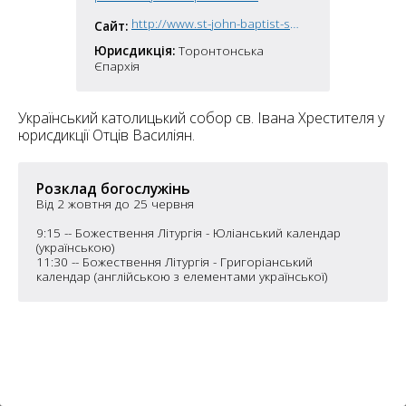
6
10
http://www.st-john-baptist-shrine.ca
Сайт:
6
Юрисдикція:
Торонтонська
182
10
Єпархія
4
10
Український католицький собор св. Івана Хрестителя у
юрисдикції Отців Василіян.
2
15
2
5
16
Розклад богослужінь
Від 2 жовтня до 25 червня
9:15 -- Божествення Літургія - Юліанський календар
(українською)
11:30 -- Божествення Літургія - Григоріанський
календар (англійською з елементами української)
5