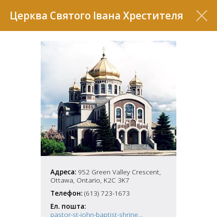
Перелік
Церква Святого Івана Хрестителя
7
Адреса:
952 Green Valley Crescent,
2
37
Ottawa, Ontario, K2C 3K7
7
11
Телефон:
(613) 723-1673
Ел. пошта:
70
22
5
pastor-st-john-baptist-shrine@rogers.com