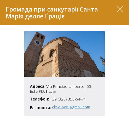
Перелік
Громада при санкутарії Санта
Марія делле Ґраціє
7
Адреса:
Via Principe Umberto, 55,
Este PD, Італія
Телефон:
+39 (320) 353-64-71
2
37
chve.ivan@gmail.com
Ел. пошта:
7
11
70
22
5