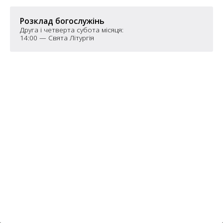
6
10
Розклад богослужінь
6
Друга і четверта субота місяця:
182
10
14:00 — Свята Літургія
4
10
2
15
2
5
16
5