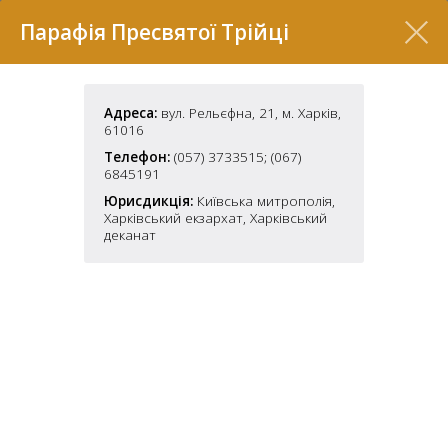
Перелік
Парафія Пресвятої Трійці
Адреса:
вул. Рельєфна, 21, м. Харків,
61016
Телефон:
(057) 3733515; (067)
6845191
Юрисдикція:
Київська митрополія,
Харківський екзархат, Харківський
деканат
7
2
37
7
11
70
22
5