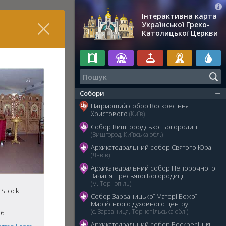
Інтерактивна карта
Української Греко-
Католицької Церкви
Собори
Патріарший собор Воскресіння
Христового
(Київ)
Собор Вишгородської Богородиці
(Вишгород, Київська обл.)
Архикатедральний собор Святого Юра
(Львів)
Архикатедральний собор Непорочного
Зачаття Пресвятої Богородиці
(м. Тернопіль)
 Stock
Собор Зарваницької Матері Божої
Марійського духовного центру
(с. Зарваниця, Тернопільська обл.)
56
Архикатедральний собор Воскресіння