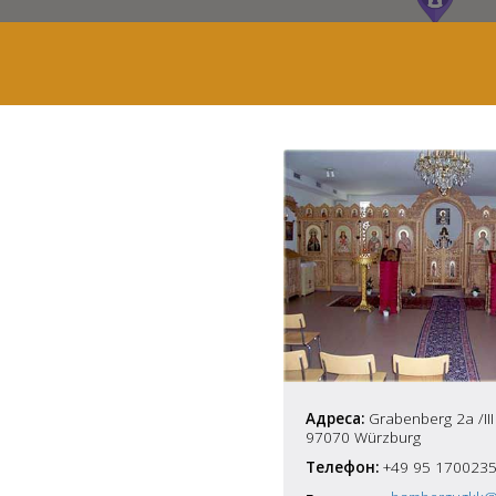
7
Адреса:
Grabenberg 2a /III
97070 Würzburg
2
Телефон:
+49 95 170023
37