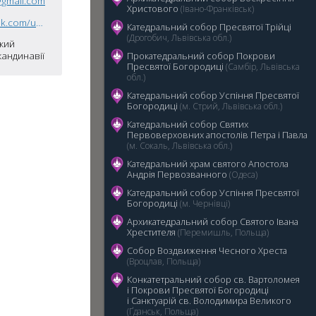
gmail.com
Христового
(Івано-Франківськ)
https://www.facebook.com/uakirche/
Катедральний собор Пресвятої Трійці
(Дрогобич, Львівська обл.)
кий
кандинавії
Прокатедральний собор Покрови
Пресвятої Богородиці
(Самбір, Львівська
обл.)
5
Катедральний cобор Успіння Пресвятої
Богородиці
(м. Стрий, Львівська обл.)
Катедральний собор Святих
Первоверховних апостолів Петра і Павла
(м. Сокаль, Львівська обл.)
Катедральний храм святого Апостола
Андрія Первозванного
(Одеса)
Катедральний собор Успіння Пресвятої
Богородиці
(м. Чернівці)
Архикатедральний собор Святого Івана
Хрестителя
(Перемишль, Польща)
Собор Воздвиження Чесного Хреста
(Вроцлав, Польща)
Конкатетральний собор св. Вартоломея
і Покрови Пресвятої Богородиці
i Санктуарій св. Володимира Великого
(Ґданськ, Польща)