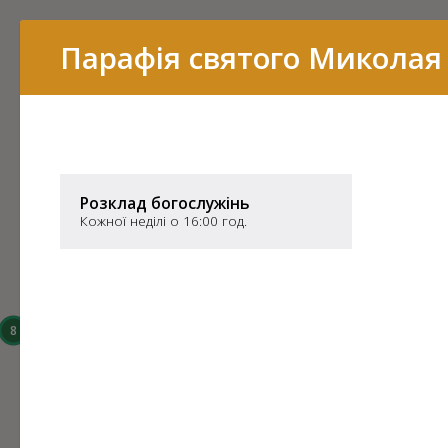
Перелік
Парафія святого Миколая
16
15
Розклад богослужінь
Кожної неділі о 16:00 год.
14
8
6
3
43
7
11