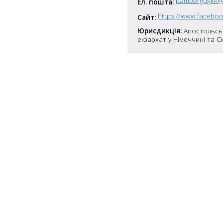
bambergugkk@
Ел. пошта:
7
Сайт:
5
Юрисдикція:
Апостольсь
10
екзархат у Німеччині та С
4
6
10
8
4
10
2
15
2
5
16
5